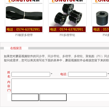
PJ橡胶多楔带
PH多楔带轮
PM
在线留言
如果您对蘑菇视频软件的
同步带
、
同步带轮
、
多楔带
、
多楔轮
、
聚氨酯（PU）同
疑问或需求，您可以将其填写在下面的表单中，蘑菇视频软件会根据您留下来的联系
姓
*
电话:
*
名:
内
容
(*):