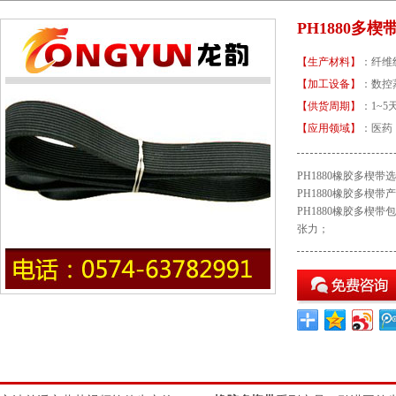
PH1880多楔
【生产材料】
：纤维
【加工设备】
：
【供货周期】
：1~5
【应用领域】
：医
PH1880橡胶多楔带选
PH1880橡胶多楔带产
PH1880橡胶多楔带
张力；
PH1880多楔带规格型号介绍