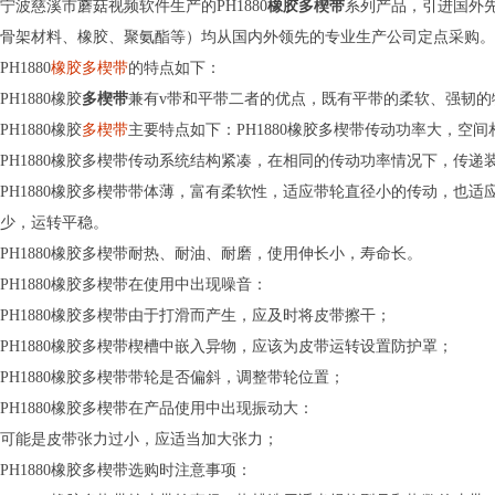
宁波慈溪市蘑菇视频软件生产的PH1880
橡胶多楔带
系列产品，引进国外
骨架材料、橡胶、聚氨酯等）均从国内外领先的专业生产公司定点采购。
PH1880
橡胶多楔带
的特点如下：
PH1880橡胶
多楔带
兼有v带和平带二者的优点，既有平带的柔软、强韧的特点
PH1880橡胶
多楔带
主要特点如下：PH1880橡胶多楔带传动功率大，空间
PH1880橡胶多楔带传动系统结构紧凑，在相同的传动功率情况下，传递装
PH1880橡胶多楔带带体薄，富有柔软性，适应带轮直径小的传动，也适应高
少，运转平稳。
PH1880橡胶多楔带耐热、耐油、耐磨，使用伸长小，寿命长。
PH1880橡胶多楔带在使用中出现噪音：
PH1880橡胶多楔带由于打滑而产生，应及时将皮带擦干；
PH1880橡胶多楔带楔槽中嵌入异物，应该为皮带运转设置防护罩；
PH1880橡胶多楔带带轮是否偏斜，调整带轮位置；
PH1880橡胶多楔带在产品使用中出现振动大：
可能是皮带张力过小，应适当加大张力；
PH1880橡胶多楔带选购时注意事项：