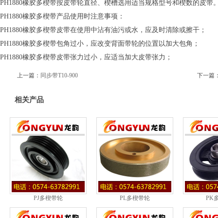
PH1880橡胶多楔带按皮带轮直径、楔槽选用适当规格型号和楔数的皮带
PH1880橡胶多楔带产品使用时注意事项：
PH1880橡胶多楔带皮带在使用中沾有油污或水，应及时清除或擦干；
PH1880橡胶多楔带包角过小，应改变背面带轮的位置以加大包角；
PH1880橡胶多楔带皮带张力过小，应适当加大皮带张力；
上一篇：
同步带T10-900
下一篇
相关产品
PJ多楔带轮
PL多楔带轮
PK