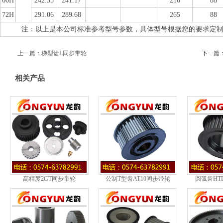
60H
242.55
241.17
216
88
72H
291.06
289.68
265
88
注：以上是本公司标准参考型号参数，具体型号根据您的要求定制加工
上一篇：
梯型齿L同步带轮
下一篇
相关产品
高精度2GT同步带轮
公制T型齿AT10同步带轮
圆弧齿HT