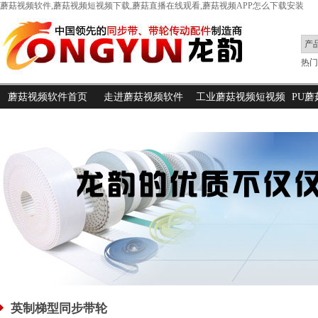
蘑菇视频软件,蘑菇视频短视频下载,蘑菇直播在线观看,蘑菇视频APP怎么下载安装
热门搜
蘑菇视频软件首页
走进蘑菇视频软件
工业蘑菇视频短视频
PU
下载
英制梯型同步带轮