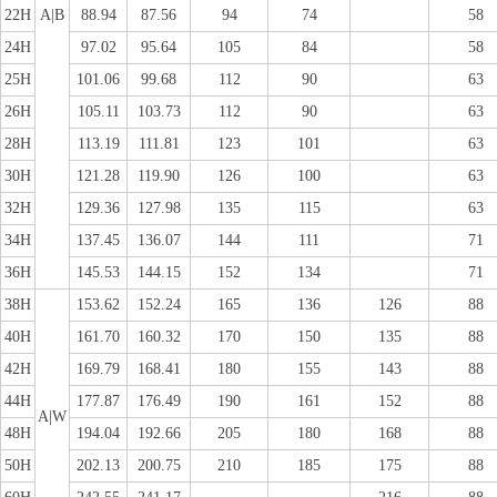
22H
A|B
88.94
87.56
94
74
58
24H
97.02
95.64
105
84
58
25H
101.06
99.68
112
90
63
26H
105.11
103.73
112
90
63
28H
113.19
111.81
123
101
63
30H
121.28
119.90
126
100
63
32H
129.36
127.98
135
115
63
34H
137.45
136.07
144
111
71
36H
145.53
144.15
152
134
71
38H
153.62
152.24
165
136
126
88
40H
161.70
160.32
170
150
135
88
42H
169.79
168.41
180
155
143
88
44H
177.87
176.49
190
161
152
88
A|W
48H
194.04
192.66
205
180
168
88
50H
202.13
200.75
210
185
175
88