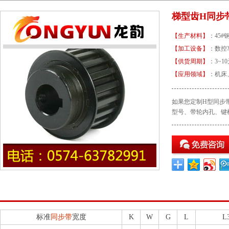
梯型齿H同步
【生产材料】
：45
【加工设备】
：
【供货周期】
：3~1
【应用领域】
：机床
如果您定制H型同步带轮
型号、带轮内孔
梯型齿H同步带轮规格型号介绍
梯型齿H同步带轮基本额定功率表
标准
同步带
宽度
K
W
G
L
L