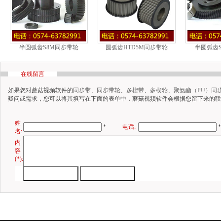
半圆弧齿S8M同步带轮
圆弧齿HTD5M同步带轮
半圆弧齿
在线留言
如果您对蘑菇视频软件的
同步带
、
同步带轮
、
多楔带
、
多楔轮
、
聚氨酯（PU）同
疑问或需求，您可以将其填写在下面的表单中，蘑菇视频软件会根据您留下来的联系
姓
*
电话:
*
名:
内
容
(*):